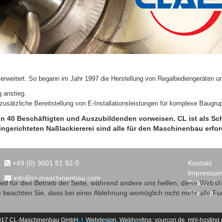
 erweitert. So begann im Jahr 1997 die Herstellung von Regalbediengeräten u
g anstieg.
zusätzliche Bereitstellung von E-Installationsleistungen für komplexe Baugru
von 40 Beschäftigten und Auszubildenden vorweisen. CL ist als Sch
ingerichteten
Naßlackiererei
sind alle für den Maschinenbau erfo
+49 (0) 3601 81 92-0
Kontakt
Impressu
info@cl-maschinenbau.com
Datenschu
ell für den Betrieb der Seite, während andere uns helfen, diese Websi
Sitemap
 beachten Sie, dass bei einer Ablehnung womöglich nicht mehr alle Fun
017 CL-Maschinenbau GmbH | Webdesign, Webhosting:
yourcon.de,
mhl-hosting