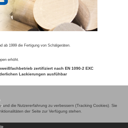
nd ab 1999 die Fertigung von Schälgeräten.
ppen erhöht.
weißfachbetrieb zertifiziert nach EN 1090-2 EXC
rderlichen Lackierungen ausfühbar
m
tz
te und die Nutzererfahrung zu verbessern (Tracking Cookies). Sie
ktionalitäten der Seite zur Verfügung stehen.
.de