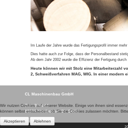
Im Laufe der Jahre wurde das Fertigungsprofil immer mehr
Dies hatte auch zur Folge, dass der Personalbestand steti
Ab dem Jahr 2002 wurde die Effizienz der Fertigung durch 
Heute können wir mit Stolz eine Mitarbeiterzahl 
2, Schweißverfahren MAG, WIG. In einer modern e
CL Maschinenbau GmbH
Zum Birntal 1
Wir nutzen Cookies auf unserer Website. Einige von ihnen sind essenzi
99998 Mühlhausen OT Grabe
können selbst entscheiden, ob Sie die Cookies zulassen möchten. Bitte
Akzeptieren
Ablehnen
2