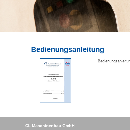
Bedienungsanleitung
Bedienungsanleitun
CL Maschinenbau GmbH