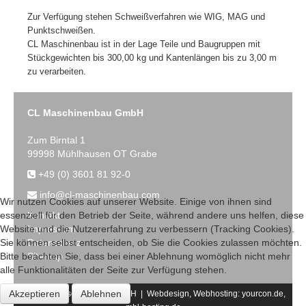
Zur Verfügung stehen Schweißverfahren wie WIG, MAG und
Punktschweißen.
CL Maschinenbau ist in der Lage Teile und Baugruppen mit
Stückgewichten bis 300,00 kg und Kantenlängen bis zu 3,00 m
zu verarbeiten.
CL Maschinenbau GmbH
Zum Birntal 1
99998 Mühlhausen OT Grabe
+49 (0) 3601 81 92-0
info@cl-maschinenbau.com
Wir nutzen Cookies auf unserer Website. Einige von ihnen sind
Kontakt
essenziell für den Betrieb der Seite, während andere uns helfen, diese
Impressum
Website und die Nutzererfahrung zu verbessern (Tracking Cookies).
Datenschutz
Sie können selbst entscheiden, ob Sie die Cookies zulassen möchten.
Sitemap
Bitte beachten Sie, dass bei einer Ablehnung womöglich nicht mehr
alle Funktionalitäten der Seite zur Verfügung stehen.
Akzeptieren
Ablehnen
2017 CL-Maschinenbau GmbH | Webdesign, Webhosting:
yourcon.de,